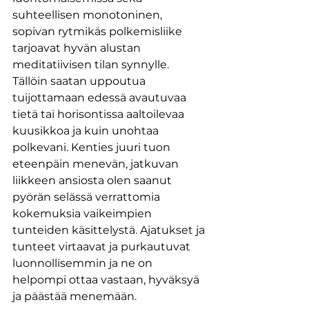
suhteellisen monotoninen, 
sopivan rytmikäs polkemisliike 
tarjoavat hyvän alustan 
meditatiivisen tilan synnylle. 
Tällöin saatan uppoutua 
tuijottamaan edessä avautuvaa 
tietä tai horisontissa aaltoilevaa 
kuusikkoa ja kuin unohtaa 
polkevani. Kenties juuri tuon 
eteenpäin menevän, jatkuvan 
liikkeen ansiosta olen saanut 
pyörän selässä verrattomia 
kokemuksia vaikeimpien 
tunteiden käsittelystä. Ajatukset ja 
tunteet virtaavat ja purkautuvat 
luonnollisemmin ja ne on 
helpompi ottaa vastaan, hyväksyä 
ja päästää menemään.