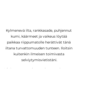
Kylmenevä ilta, rankkasade, puhjennut 
kumi, käärmeet ja vaikeus löytää 
paikkaa riippumatolle herättivät tänä 
iltana turvattomuuden tunteen. Iloitsin 
kuitenkin ilmeisen toimivasta 
selviytymisvietistäni.
Yhä opettelen kuuntelemaan 
kehoani ja sovittamaan sen tarpeet 
ja toiveet mieleni oikkuihin. Kun 
jalat ovat retken päätteeksi 
pienenpienillä mustelmilla juuri 
reisilihasten kohdilta ja pyörä 
pyytää huoltoa joka toinen 