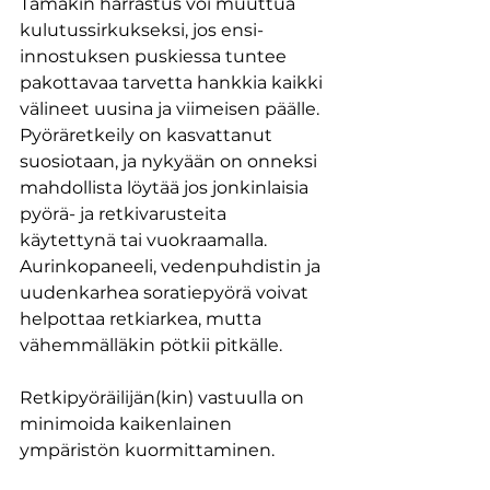
Tämäkin harrastus voi muuttua 
kulutussirkukseksi, jos ensi-
innostuksen puskiessa tuntee 
pakottavaa tarvetta hankkia kaikki 
välineet uusina ja viimeisen päälle. 
Pyöräretkeily on kasvattanut 
suosiotaan, ja nykyään on onneksi 
mahdollista löytää jos jonkinlaisia 
pyörä- ja retkivarusteita 
käytettynä tai vuokraamalla. 
Aurinkopaneeli, vedenpuhdistin ja 
uudenkarhea soratiepyörä voivat 
helpottaa retkiarkea, mutta 
vähemmälläkin pötkii pitkälle.
Retkipyöräilijän(kin) vastuulla on 
minimoida kaikenlainen 
ympäristön kuormittaminen.