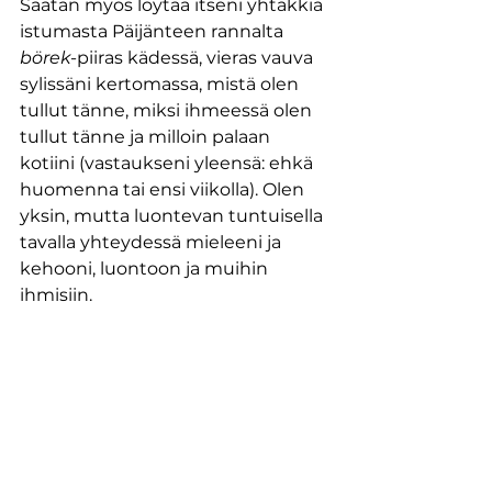
Saatan myös löytää itseni yhtäkkiä 
istumasta Päijänteen rannalta 
börek
-piiras kädessä, vieras vauva 
sylissäni kertomassa, mistä olen 
tullut tänne, miksi ihmeessä olen 
tullut tänne ja milloin palaan 
kotiini (vastaukseni yleensä: ehkä 
huomenna tai ensi viikolla). Olen 
yksin, mutta luontevan tuntuisella 
tavalla yhteydessä mieleeni ja 
kehooni, luontoon ja muihin 
ihmisiin.