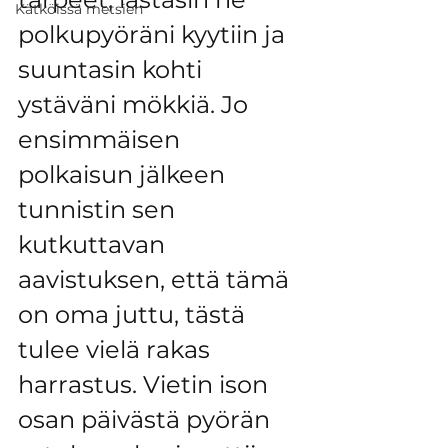
Kätköissä metsien
polkupyöräni kyytiin ja 
suuntasin kohti 
ystäväni mökkiä. Jo 
ensimmäisen 
polkaisun jälkeen 
tunnistin sen 
kutkuttavan 
aavistuksen, että tämä 
on oma juttu, tästä 
tulee vielä rakas 
harrastus. Vietin ison 
osan päivästä pyörän 