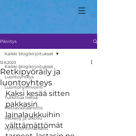
Päivitys
Kaikki blogikirjoitukset
12.6.2023
Kaikki blogikirjoitukset
Retkipyöräily ja
Luontoyhteys
luontoyhteys
Luontohyvinvointi
Kaksi kesää sitten 
Tutkittua tietoa
pakkasin 
Metsävastaanotto
lainalaukkuihin 
Retkeily ja ulkoilu
välttämättömät 
Hyvinvointimatkailu
tarpeet, lastasin ne 