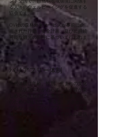
ンド全国で、自然や地域環境に関係す
る人々のウェルビーイングを促進する
協会です。
OV社の森林外来サービスが事前に企
画された行動・安全計画、及びに持続
可能な観光の原理に基づいて行われま
す。
バリアフリー体制
自然体験は年齢、性別、生まれの文化
や生活状況にかかわらず、人が皆が楽
しめるべきものだと考えています。そ
のためOV社では、平等な、アクセシ
ブルな、そしてバリアフリーな形で森
林外来のサービスをすべての人に提供
しています。
バリアフリーな森林外来は主にシポー