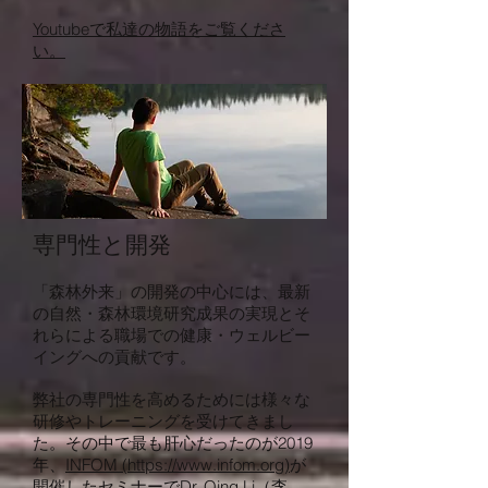
Youtubeで私達の物語をご覧くださ
い。
専門性と開発
「森林外来」の開発の中心には、最新
の自然・森林環境研究成果の実現とそ
れらによる職場での健康・ウェルビー
イングへの貢献です。
弊社の専門性を高めるためには様々な
研修やトレーニングを受けてきまし
た。その中で最も肝心だったのが2019
年、
INFOM (https://www.infom.org)
が
開催したセミナーでDr. Qing Li（李