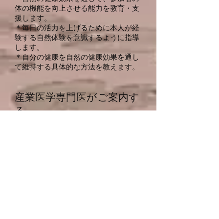
体の機能を向上させる能力を教育・支
援します。
＊毎日の活力を上げるために本人が経
験する自然体験を意識するように指導
します。
＊自分の健康を自然の健康効果を通し
て維持する具体的な方法を教えます。
産業医学専門医がご案内す
る
「森林外来」は産業医療専門医の指導
で行われます。産業医療の専門家がつ
いているため、サービス提供には必ず
職場医療とウェルビーイングの観点が
保たれます。
サービスの根拠は研究されたデータに
あります。グループの案内には医師の
他にもう一人の医療従事者（たいてい