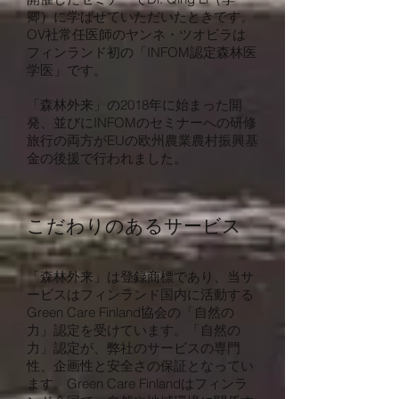
卿）に学ばせていただいたときです。
OV社常任医師のヤンネ・ツオビラは
フィンランド初の「INFOM認定森林医
学医」です。
「森林外来」の2018年に始まった開
発、並びにINFOMのセミナーへの研修
旅行の両方がEUの欧州農業農村振興基
金の後援で行われました。
こだわりのあるサービス
「森林外来」は登録商標であり、当サ
ービスはフィンランド国内に活動する
Green Care Finland協会の「自然の
力」認定を受けています。「自然の
力」認定が、弊社のサービスの専門
性、企画性と安全さの保証となってい
ます。Green Care Finlandはフィンラ