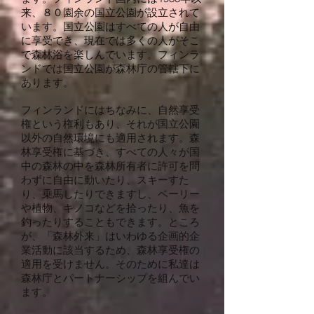
来、８０園余の国立公園が設立されて
います。国立公園はすべての人が自由
に享受でき、現在では多くの人がそこ
で森林浴を楽しんでいます。フィンラ
ンドでは国立公園が森林庁の管轄下に
あります。
フィンランドにはちなみに、自然享受
権という権利もあり、それが国立公園
以外の自然環境にも適用されます。森
林享受権に基づき、すべての人々が国
中の森林の中を森林所有者に許可を問
わずに自由に動いたり、スキーすた
り、乗馬したりできますし、ベーリー
や植物、キノコなどを拾ったり、魚を
釣ったりすることもできます。ところ
が、「森林外来」はいわゆる企画的企
業活動に該当するため、森林享受権の
適用を受けません。そのために私達は
森林庁とパートナーシップを組んでい
ます。