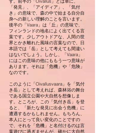
す。前半の「Oivallus」とは単に、
「発見」、「アイディア」、「気付
き」の意味で、森の中で始まる自分自
身への新しい理解のことを言います。
後半の「Vaara」は「丘」の意味で、
フィンランドの地名によく出てくる言
葉です。少しアウトドアな、人間の世
界とかき離れた風味の言葉なので、日
本語では「岳」として考えても間違い
はないでしょう。しかし、「Vaara」
にはこの意味の他にももう一つ意味が
あります。それは「危機」や「危険」
なのです。
このように「Oivallusvaara」を「気付
き岳」として考えれば、森林浴の舞台
である国立公園や大自然を想像しま
す。ところが、この「気付き岳」を登
ると、「新たな発見に出会う危機」に
遭遇するかもしれません。もちろん、
本人にとって良い変化のことですの
で、それを「危機」と名付けるのは言
葉遊びに過ぎませんが、確かに大自然