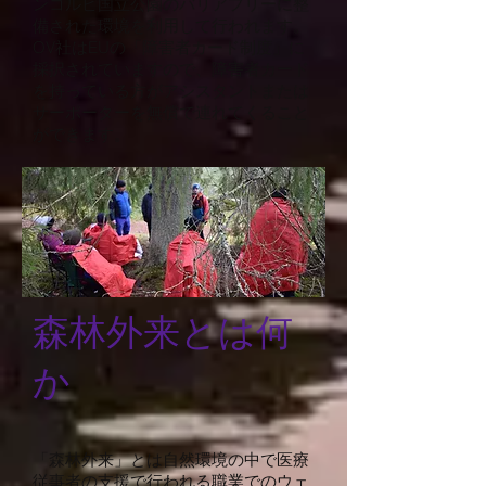
ンコルピ国立公園のバリアフリーに整
備された環境を利用して行われます。
OV社はEUの「障害者カード制度」に
採択されていますので、障害者カード
を持っている方がアシスタントまたは
サーポーターを無償で連れてくること
ができます。
森林外来とは何
か
「森林外来」とは自然環境の中で医療
従事者の支援で行われる職業でのウェ