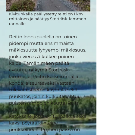
Kivituhkalla päällystetty reitti on 1 km
mittainen ja päättyy Storträsk-lammen
rannalle.
Reitin loppupuolella on toinen
pidempi mutta ensimmäistä
mäkiosuutta lyhyempi mäkiosuus,
jonka vieressä kulkee puinen
kaide. Tämän mäen päältä
avautuu näkymä Storträsk-
lammelle. Reitin korkeimmalla
kohdalla seuraavaksi vastaan
tulevat esteetön käymälä sekä
puukatos, joihin kulku tapahtuu
puisten ramppien kautta. Reitti
jatkuu rannalle, päättyen
katokselle, jossa on tulipaikka sekä
kaksi pöytää kiinteine
penkkeineen. Pöytien päissä on