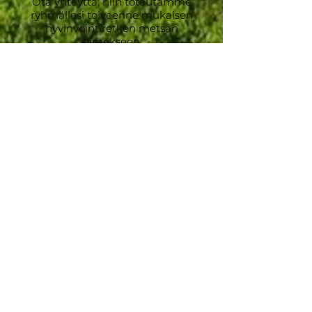
Ota yhteyttä, niin toteutamme
ryhmällesi toiveenne mukaisen
hyvinvointiretken metsän
siimekseen.
OTA YHTEYTTÄ
Kenelle Sipoonkorven
esteetön Metsävastaanotto®
soveltuu:
Esteetön reitti on ideaali
erityisryhmälle tai ryhmälle, jossa
on tarvetta tasaisessa maastossa
liikkumiseen tai liikkumisen
apuvälineiden käyttöön.
Tämä Metsävastaanotto soveltuu
myös niille, jotka epäröivät liikkua
luonnossa ja ulkona poluilta.
Optimi ryhmäkoko Sipoonkorven
esteettömälle reitille on 5-15