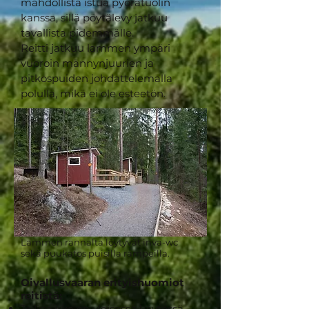
mahdollista istua pyörätuolin
kanssa, sillä pöytälevy jatkuu
tavallista pidemmälle.
Reitti jatkuu lammen ympäri
vuoroin männynjuurien ja
pitkospuiden johdattelemalla
polulla, mikä ei ole esteetön.
Lammen rannalta löytyvät inva-wc
sekä puukatos puisilla rampeilla.
Oivallusvaaran erityishuomiot
reitistä:
Tulipaikka on yleisessä käytössä,