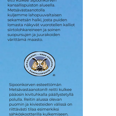
eitti kulkee Sipoonkorven
kansallispuiston alueella.
Metsävastaanotolla
kuljemme lahopuuvaltaisen
sekametsän halki, josta puiden
lomasta näkyvät vuorotellen kalliot
siirtolohkareineen ja soinen
suopursujen ja juurakoiden
värittämä maasto.
Sipoonkorven esteettömän
Metsävastaanoton® reitti kulkee
pääosin kivituhkalla päällystetyllä
polulla. Reitin alussa olevan
puomin ja kiviesteiden välissä on
riittävästi tilaa esimerkiksi
sähköskootterilla kulkemiseen.