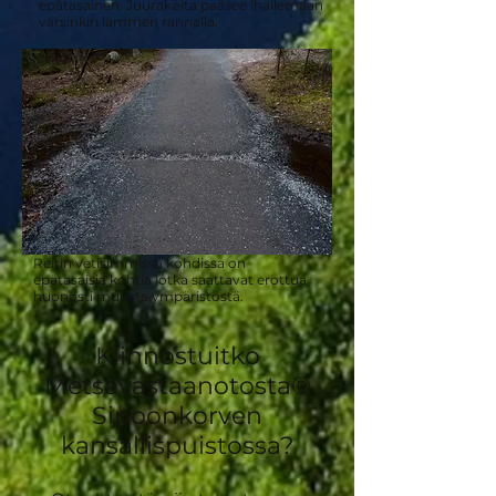
epätasainen. Juurakoita pääsee ihailemaan
varsinkin lammen rannalla.
Reitin vetisimmissä kohdissa on
epätasaisia kohtia jotka saattavat erottua
huonosti muusta ympäristöstä.
Kiinnostuitko
Metsävastaanotosta®
Sipoonkorven
kansallispuistossa?