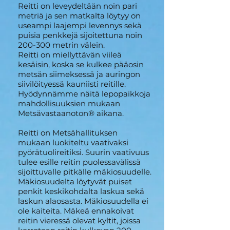
Reitti on leveydeltään noin pari
metriä ja sen matkalta löytyy on
useampi laajempi levennys sekä
puisia penkkejä sijoitettuna noin
200-300 metrin välein.
Reitti on miellyttävän viileä
kesäisin, koska se kulkee pääosin
metsän siimeksessä ja auringon
siivilöityessä kauniisti reitille.
Hyödynnämme näitä lepopaikkoja
mahdollisuuksien mukaan
Metsävastaanoton® aikana.
Reitti on Metsähallituksen
mukaan luokiteltu vaativaksi
pyörätuolireitiksi. Suurin vaativuus
tulee esille reitin puolessavälissä
sijoittuvalle pitkälle mäkiosuudelle.
Mäkiosuudelta löytyvät puiset
penkit keskikohdalta laskua sekä
laskun alaosasta. Mäkiosuudella ei
ole kaiteita. Mäkeä ennakoivat
reitin vieressä olevat kyltit, joissa