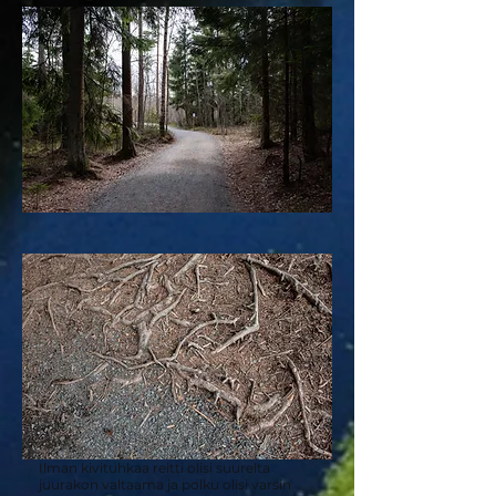
Ilman kivituhkaa reitti olisi suurelta
juurakon valtaama ja polku olisi varsin