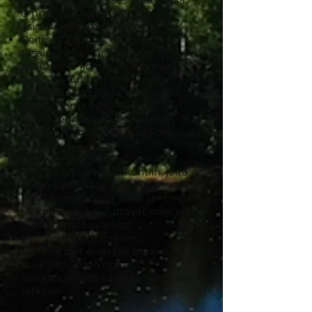
emme voi varata sitä
asiakkaidemme käyttöön.
Reitin maapohja on kova ja
tasainen mutta reitillä on
muutamia kohtia, joissa maa-
aines on kulunut mikä voi
aiheuttaa haasteita erityisesti
näkövammaisille.
Reitin reunassa kulkee välistä
puinen reunus, mutta ei koko
matkaa.
Kapearenkainen pyörätuoli
saattaa jäädä kiinni kohtiin, joita
on paikattu irtokiviaineksella.
Talvella mäet ovat jäisiä ja
sulamisvedet kuluttavat mäkien
pintaa epätasaiseksi.
Mäkien ja rakenteiden
kaltevuudet eivät ole määräyksien
mukaisia, joten ripaus
seikkailumieltä tarvitaan mukaan
retkelle.