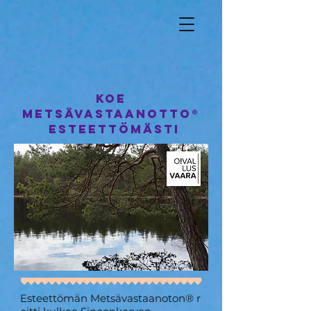
Koe
Metsävastaanotto®
esteettömästi
Esteettömän Metsävastaanoton® r