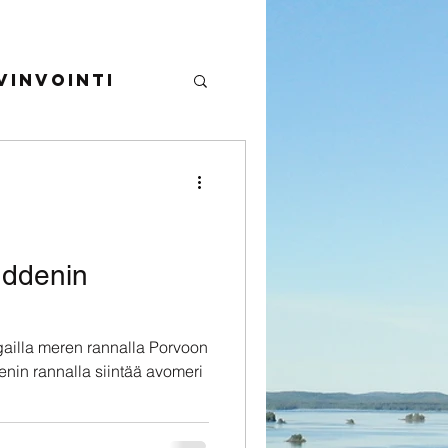
invointi
ja ulkoilu
uddenin
gailla meren rannalla Porvoon
nin rannalla siintää avomeri