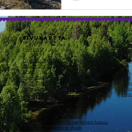
SIVUKARTTA
PÄÄSIVU
OIVALLUSVAARA
OIV
Asiantuntijat
Arvot
​OTA
Mediassa
Työhuone
Lask
Esteettömyys ja saavutettavuus
Tiet
Metsänomistajille
Ehdo
PALVELUT
Tiimit ja yhteisöt
Oppilaitokset ja hankkeet
Taidot, oppiminen ja henkinen kasvu
Hyvinvoinva keho ja mieli