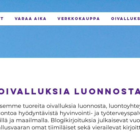
UT
VARAA AIKA
VERKKOKAUPPA
OIVALLUKS
OIvalluKSIA LUONNOST
isemme tuoreita oivalluksia luonnosta, luontoyht
uontoa hyödyntävistä hyvinvointi- ja työterveyspal
llä ja maailmalla. Blogikirjoituksia julkaisevat vuo
llusvaaran omat tiimiläiset sekä vierailevat kirjoitt