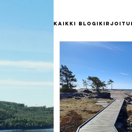
Kaikki blogikirjoit
Tutkittua tietoa
Hyvinvointimatka