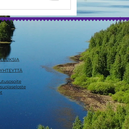
ALLUKSIA
 YHTEYTTÄ
utusosoite
osuojaseloste
t