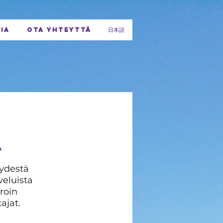
IA
OTA YHTEYTTÄ
日本語
A
eydestä
veluista
roin
ajat.