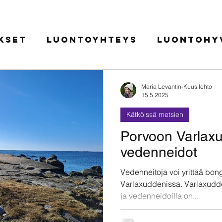
ukset
Luontoyhteys
Luontohyv
Metsävastaanotto
Retkeily 
Maria Levantin-Kuusilehto
15.5.2025
Kätköissä metsien
ilu
Kätköissä metsien
Porvoon Varlax
vedenneidot
Vedenneitoja voi yrittää bon
Varlaxuddenissa. Varlaxudde
ja vedenneidoilla on...