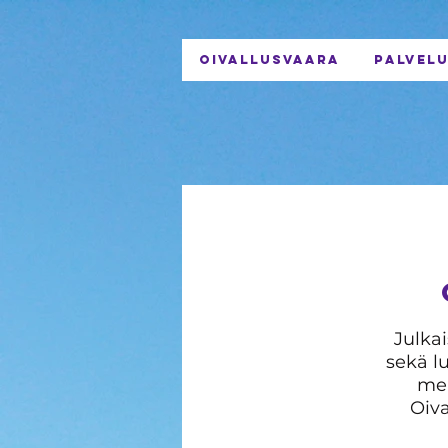
OIVALLUSVAARA
PALVEL
Julka
sekä l
mei
Oiva