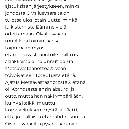
ajatuksiaan järjestykseen, minkä 
johdosta Oivallusvaaralta on 
tulossa ulos jotain uutta, minkä 
julkistamista jäämme vielä 
odottamaan. Oivallusvaara 
muokkasi toimintaansa 
taipumaan myös 
etämetsävastaanotoiksi, sillä osa 
asiakkaista ei halunnut perua 
Metsävastaanottoa®, vaan 
toivoivat sen toteutusta etänä. 
Ajatus Metsävastaanotosta® etänä 
oli Korhosesta ensin absurdi ja 
outo, mutta hän näki ympärillään, 
kuinka kaikki muuttui 
koronaviruksen myötä ja päätti, 
että jos tällaista etämahdollisuutta 
Oivallusvaaralta pyydetään, niin 