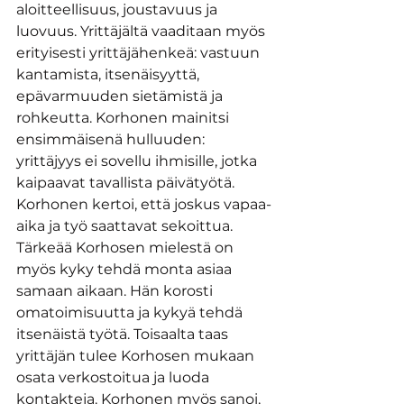
aloitteellisuus, joustavuus ja 
luovuus. Yrittäjältä vaaditaan myös 
erityisesti yrittäjähenkeä: vastuun 
kantamista, itsenäisyyttä, 
epävarmuuden sietämistä ja 
rohkeutta. Korhonen mainitsi 
ensimmäisenä hulluuden: 
yrittäjyys ei sovellu ihmisille, jotka 
kaipaavat tavallista päivätyötä. 
Korhonen kertoi, että joskus vapaa-
aika ja työ saattavat sekoittua. 
Tärkeää Korhosen mielestä on 
myös kyky tehdä monta asiaa 
samaan aikaan. Hän korosti 
omatoimisuutta ja kykyä tehdä 
itsenäistä työtä. Toisaalta taas 
yrittäjän tulee Korhosen mukaan 
osata verkostoitua ja luoda 
kontakteja. Korhonen myös sanoi, 