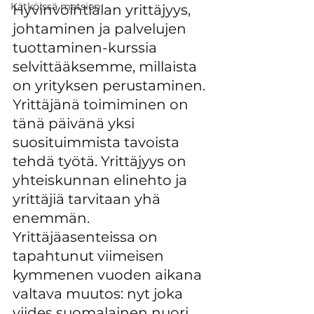
Kätköissä metsien
Hyvinvointialan yrittäjyys, 
johtaminen ja palvelujen 
tuottaminen-kurssia 
selvittääksemme, millaista 
on yrityksen perustaminen.
Yrittäjänä toimiminen on 
tänä päivänä yksi 
suosituimmista tavoista 
tehdä työtä. Yrittäjyys on 
yhteiskunnan elinehto ja 
yrittäjiä tarvitaan yhä 
enemmän. 
Yrittäjäasenteissa on 
tapahtunut viimeisen 
kymmenen vuoden aikana 
valtava muutos: nyt joka 
viides suomalainen nuori 