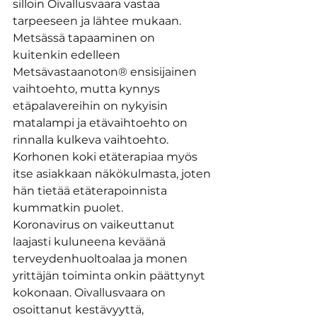
silloin Oivallusvaara vastaa 
tarpeeseen ja lähtee mukaan. 
Metsässä tapaaminen on 
kuitenkin edelleen 
Metsävastaanoton® ensisijainen 
vaihtoehto, mutta kynnys 
etäpalavereihin on nykyisin 
matalampi ja etävaihtoehto on 
rinnalla kulkeva vaihtoehto. 
Korhonen koki etäterapiaa myös 
itse asiakkaan näkökulmasta, joten 
hän tietää etäterapoinnista 
kummatkin puolet.
Koronavirus on vaikeuttanut 
laajasti kuluneena keväänä 
terveydenhuoltoalaa ja monen 
yrittäjän toiminta onkin päättynyt 
kokonaan. Oivallusvaara on 
osoittanut kestävyyttä, 