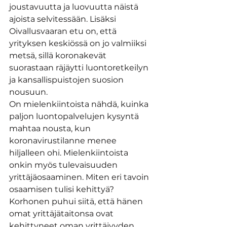
joustavuutta ja luovuutta näistä 
ajoista selvitessään. Lisäksi 
Oivallusvaaran etu on, että 
yrityksen keskiössä on jo valmiiksi 
metsä, sillä koronakevät 
suorastaan räjäytti luontoretkeilyn 
ja kansallispuistojen suosion 
nousuun.
On mielenkiintoista nähdä, kuinka 
paljon luontopalvelujen kysyntä 
mahtaa nousta, kun 
koronavirustilanne menee 
hiljalleen ohi. Mielenkiintoista 
onkin myös tulevaisuuden 
yrittäjäosaaminen. Miten eri tavoin 
osaamisen tulisi kehittyä? 
Korhonen puhui siitä, että hänen 
omat yrittäjätaitonsa ovat 
kehittyneet oman yrittäjyyden 