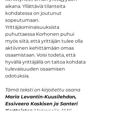
aikana. Yllättäviä tilanteita 
kohdatessa on joutunut 
sopeutumaan. 
Yrittäjäominaisuuksista 
puhuttaessa Korhonen puhui 
myös siitä, että yrittäjän tulee olla 
aktiivinen kehittämään omaa 
osaamistaan. Voisi todeta, että 
hyvällä yrittäjällä on taitoa kohdata 
tulevaisuuden osaamisen 
odotuksia. 
Tämä teksti on kirjoitettu osana 
Maria Levantin-Kuusilehdon, 
Essiveera Koskisen ja Santeri 
Kortteiston
 Metropolia AMK-
opintoja 
Hyvinvointialan 
yrittäjyys, johtaminen ja 