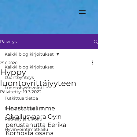
Päivitys
Kaikki blogikirjoitukset
25.6.2020
Kaikki blogikirjoitukset
Hyppy
Luontoyhteys
luontoyrittäjyyteen
Luontohyvinvointi
Päivitetty:
19.3.2022
Tutkittua tietoa
Haastattelimme 
Metsävastaanotto
Oivallusvaara Oy:n 
Retkeily ja ulkoilu
perustanutta Eerika 
Hyvinvointimatkailu
Korhosta osana 