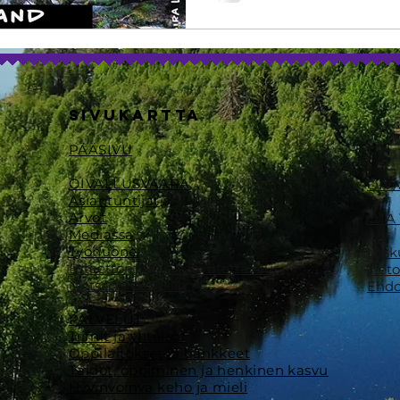
SIVUKARTTA
PÄÄSIVU
OIVALLUSVAARA
OIV
Asiantuntijat
Arvot
​OTA
Mediassa
Työhuone
Lask
Esteettömyys ja saavutettavuus
Tiet
Metsänomistajille
Ehdo
PALVELUT
Tiimit ja yhteisöt
Oppilaitokset ja hankkeet
Taidot, oppiminen ja henkinen kasvu
Hyvinvoinva keho ja mieli