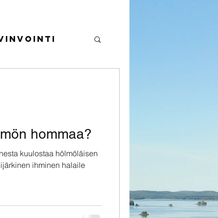
invointi
ja ulkoilu
ölmön hommaa?
esta kuulostaa hölmöläisen
ijärkinen ihminen halaile