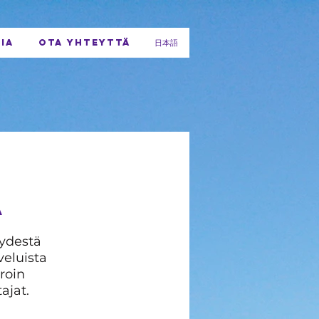
IA
OTA YHTEYTTÄ
日本語
A
eydestä
veluista
roin
ajat.