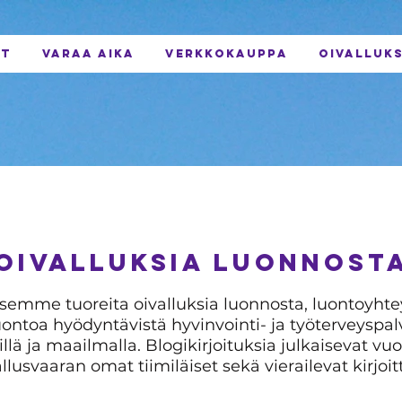
UT
VARAA AIKA
VERKKOKAUPPA
OIVALLUKS
OIvalluKSIA LUONNOST
isemme tuoreita oivalluksia luonnosta, luontoyht
uontoa hyödyntävistä hyvinvointi- ja työterveyspal
llä ja maailmalla. Blogikirjoituksia julkaisevat vuo
llusvaaran omat tiimiläiset sekä vierailevat kirjoitt