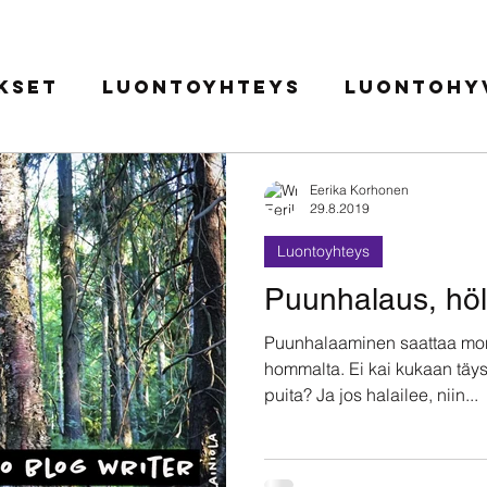
ukset
Luontoyhteys
Luontohyv
Metsävastaanotto
Retkeily 
Eerika Korhonen
29.8.2019
Luontoyhteys
ilu
Kätköissä metsien
Puunhalaus, h
Puunhalaaminen saattaa mon
hommalta. Ei kai kukaan täys
puita? Ja jos halailee, niin...