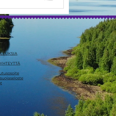
ALLUKSIA
 YHTEYTTÄ
utusosoite
osuojaseloste
t