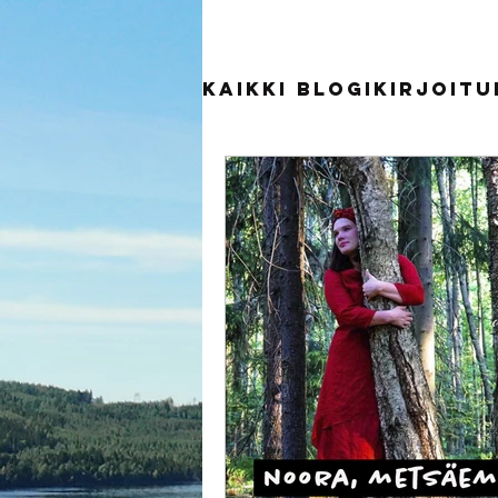
Kaikki blogikirjoit
Tutkittua tietoa
Hyvinvointimatka