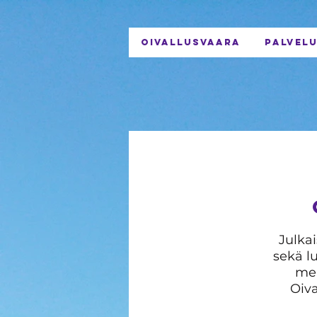
OIVALLUSVAARA
PALVEL
Julka
sekä l
mei
Oiva