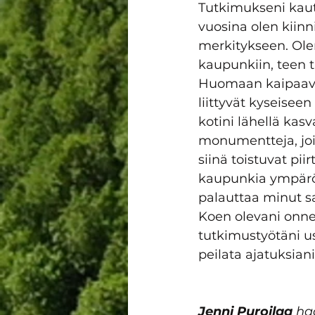
Tutkimukseni kau
vuosina olen kiinn
merkitykseen. Ole
kaupunkiin, teen t
Huomaan kaipaavani
liittyvät kyseisee
kotini lähellä kasv
monumentteja, joid
siinä toistuvat pii
kaupunkia ympäröi
palauttaa minut s
Koen olevani onne
tutkimustyötäni us
peilata ajatuksiani
Jenni Puroilaa
 ha