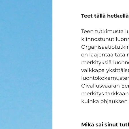
Teet tällä hetkellä
Teen tutkimusta lu
kiinnostunut luon
Organisaatiotutkim
on laajentaa tätä 
merkityksiä luonno
vaikkapa yksittäis
luontokokemusten
Oivallusvaaran Eeri
merkitys tarkkaan 
kuinka ohjauksen 
Mikä sai sinut tu