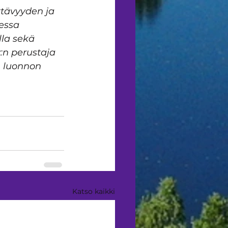
ttävyyden ja 
essa 
lla sekä 
n perustaja 
® luonnon 
Katso kaikki