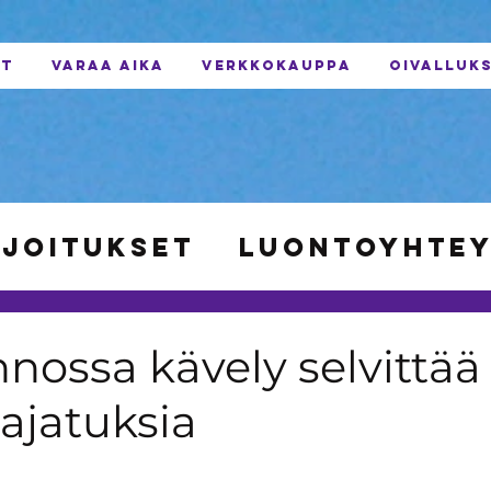
UT
VARAA AIKA
VERKKOKAUPPA
OIVALLUKS
rjoitukset
Luontoyhte
vointi
Tutkittua tieto
nossa kävely selvittää
 ajatuksia
anotto
Retkeily ja ulko