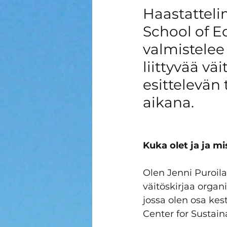
Hyvinvointi
Haastatteli
School of E
valmistelee 
liittyvää vä
esittelevän
aikana.
Kuka olet ja ja mi
Olen Jenni Puroila
väitöskirjaa orga
jossa olen osa ke
Center for Sustain