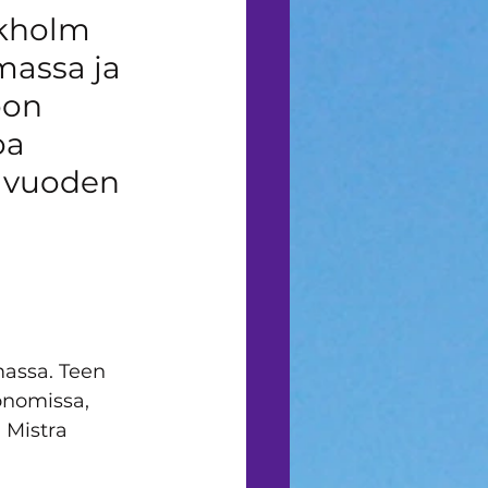
ien
ckholm 
massa ja 
oon 
oa 
i vuoden 
massa. Teen 
onomissa, 
Mistra 