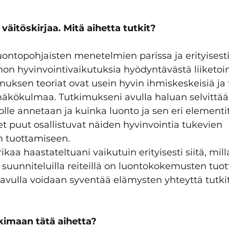
 väitöskirjaa. Mitä aihetta tutkit?
ontopohjaisten menetelmien parissa ja erityisesti
non hyvinvointivaikutuksia hyödyntävästä liiketoi
uksen teoriat ovat usein hyvin ihmiskeskeisiä ja 
näkökulmaa. Tutkimukseni avulla haluan selvittää, 
lle annetaan ja kuinka luonto ja sen eri elementit
et puut osallistuvat näiden hyvinvointia tukevien 
 tuottamiseen. 
kaa haastateltuani vaikutuin erityisesti siitä, mill
suunniteluilla reiteillä on luontokokemusten tuot
avulla voidaan syventää elämysten yhteyttä tutkit
tkimaan tätä aihetta?