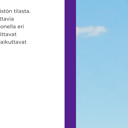
tön tilasta. 
tavia 
nella eri 
ittavat 
aikuttavat 