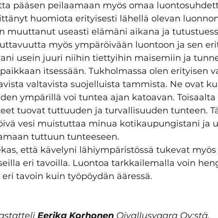
tta pääsen peilaamaan myös omaa luontosuhdetta
ittänyt huomiota erityisesti lähellä olevan luonnon
n muuttanut useasti elämäni aikana ja tutustues
uttavuutta myös ympäröivään luontoon ja sen erityi
 usein juuri niihin tiettyihin maisemiin ja tunne
n paikkaan itsessään. Tukholmassa olen erityisen v
avista valtavista suojelluista tammista. Ne ovat ku
en ympärillä voi tuntea ajan katoavan. Toisaalta 
rteet tuovat tuttuuden ja turvallisuuden tunteen. Tä
vä vesi muistuttaa minua kotikaupungistani ja ui
amaan tuttuun tunteeseen.  
kas, että kävelyni lähiympäristössä tukevat myös
eilla eri tavoilla. Luontoa tarkkailemalla voin hen
 eri tavoin kuin työpöydän ääressä.  
astatteli 
Eerika Korhonen
 Oivallusvaara Oy:stä. 