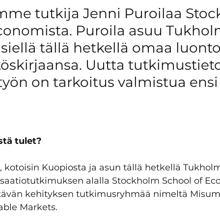
matkailu
Kätköissä mets
mme tutkija Jenni Puroilaa Sto
conomista. Puroila asuu Tukhol
siellä tällä hetkellä omaa luont
itöskirjaansa. Uutta tutkimustiet
 työn on tarkoitus valmistua ens
stä tulet?
, kotoisin Kuopiosta ja asun tällä hetkellä Tukhol
nisaatiotutkimuksen alalla Stockholm School of Ec
stävän kehityksen tutkimusryhmää nimeltä Misum 
able Markets. 