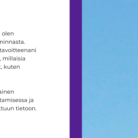
 olen 
minnasta. 
tavoitteenani 
millaisia 
, kuten 
ainen 
tamisessa ja 
tuun tietoon. 