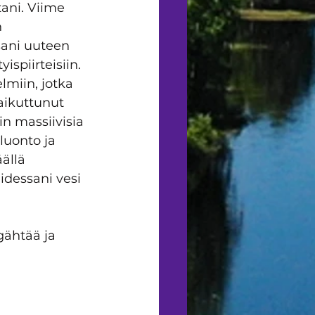
ni. Viime 
 
sani uuteen 
spiirteisiin. 
lmiin, jotka 
aikuttunut 
in massiivisia 
luonto ja 
ällä 
dessani vesi 
 
gähtää ja 