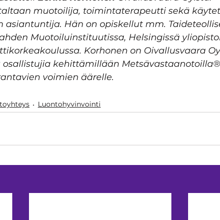
altaan muotoilija, toimintaterapeutti sekä käyte
 asiantuntija. Hän on opiskellut mm. Taideteollis
hden Muotoiluinstituutissa, Helsingissä yliopisto
ikorkeakoulussa. Korhonen on Oivallusvaara Oy:
 osallistujia kehittämillään Metsävastaanotoilla
rantavien voimien äärelle.
toyhteys
Luontohyvinvointi