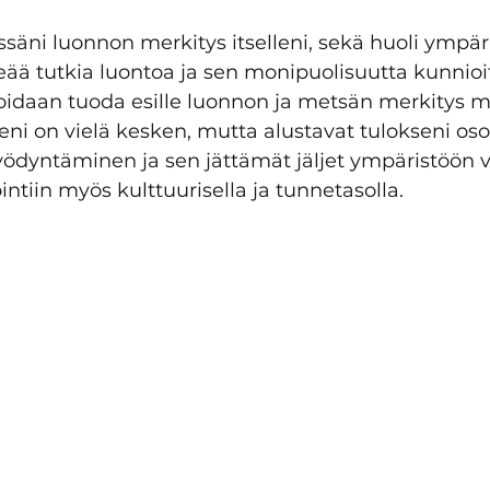
säni luonnon merkitys itselleni, sekä huoli ympäris
eää tutkia luontoa ja sen monipuolisuutta kunnioit
voidaan tuoda esille luonnon ja metsän merkitys mo
eni on vielä kesken, mutta alustavat tulokseni oso
ödyntäminen ja sen jättämät jäljet ympäristöön v
intiin myös kulttuurisella ja tunnetasolla.