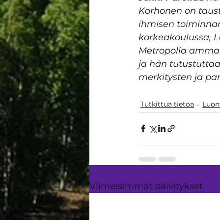
Korhonen on taust
ihmisen toiminnan
korkeakoulussa, La
Metropolia ammatt
ja hän tutustuttaa
merkitysten ja pa
Tutkittua tietoa
Luon
Viimeisimmät päivitykset