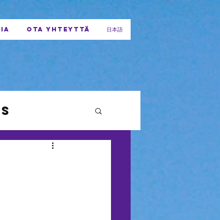
IA
OTA YHTEYTTÄ
日本語
ys
a
ilu