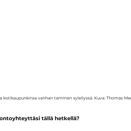
la kotikaupunkinsa vanhan tammen syleilyssä. Kuva: Thomas Me
uontoyhteyttäsi tällä hetkellä?